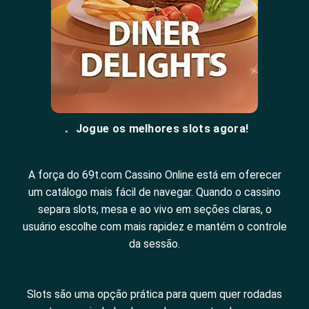
Jogue os melhores slots agora!
A força do 69t.com Cassino Online está em oferecer
um catálogo mais fácil de navegar. Quando o cassino
separa slots, mesa e ao vivo em seções claras, o
usuário escolhe com mais rapidez e mantém o controle
da sessão.
Slots são uma opção prática para quem quer rodadas