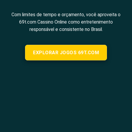
Com limites de tempo e orçamento, você aproveita o
69t.com Cassino Online como entretenimento
responsável e consistente no Brasil.
EXPLORAR JOGOS 69T.COM