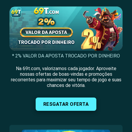
* 2% VALOR DA APOSTA TROCADO POR DINHEIRO
Na 69t.com, valorizamos cada jogador. Aproveite
nossas ofertas de boas-vindas e promoções
recorrentes para maximizar seu tempo de jogo e suas
chances de vitória.
RESGATAR OFERTA