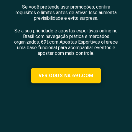
Se você pretende usar promoções, confira
requisitos e limites antes de ativar. Isso aumenta
previsibilidade e evita surpresa.
Se a sua prioridade é apostas esportivas online no
Brasil com navegação prática e mercados
organizados, 69t.com Apostas Esportivas oferece
uma base funcional para acompanhar eventos e
apostar com mais controle.
VER ODDS NA 69T.COM